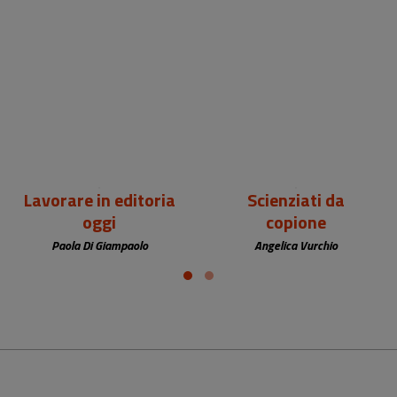
24,00 €
22,00 €
Lavorare in editoria
Scienziati da
oggi
copione
Paola Di Giampaolo
Angelica Vurchio