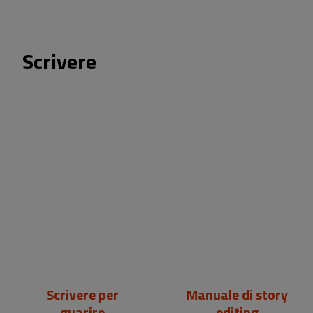
Scrivere
24,00 €
22,00 €
Scrivere per
Manuale di story
guarire
editing