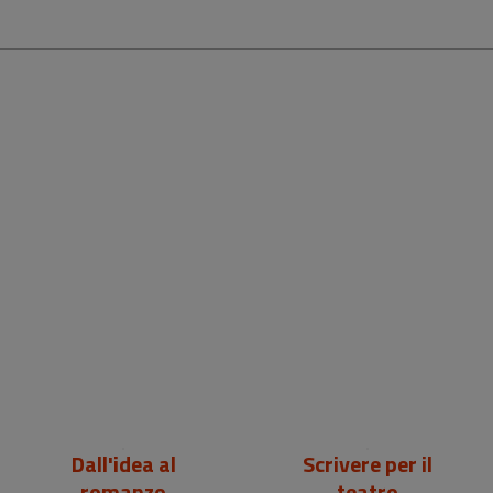
19,00 €
19,00 €
Dall'idea al
Scrivere per il
romanzo
teatro