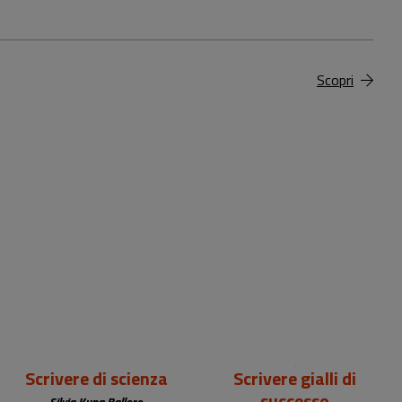
Scopri
19,00 €
18,00 €
Scrivere di scienza
Scrivere gialli di
successo
Silvia Kuna Ballero