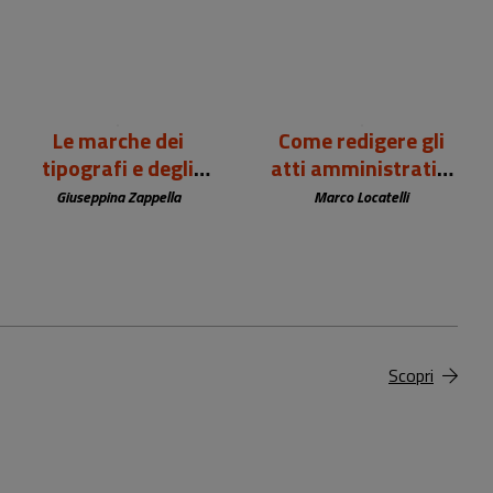
Le marche dei
Come redigere gli
tipografi e degli
atti amministrativi
editori europei (sec.
della biblioteca
Giuseppina Zappella
Marco Locatelli
XV-XIX)
Scopri