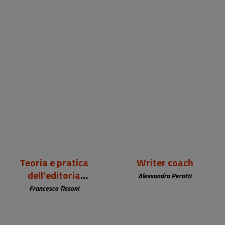
22,00 €
22,00 €
Teoria e pratica
Writer coach
dell'editoria
Alessandra Perotti
multimediale
Francesco Tissoni