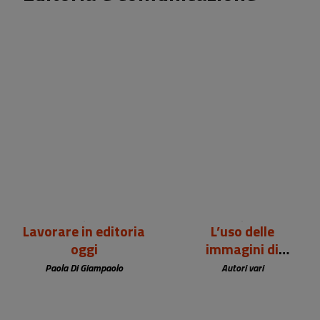
24,00 €
15,00 €
Lavorare in editoria
L’uso delle
oggi
immagini di
persone nel digital
Paola Di Giampaolo
Autori vari
marketing