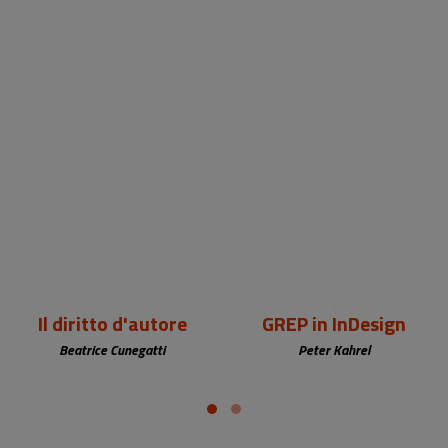
29,00 €
15,00 €
Il diritto d'autore
GREP in InDesign
Beatrice Cunegatti
Peter Kahrel