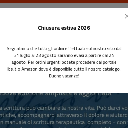
I libri
Le riviste
I corsi
Gli eventi
Le
Chiusura estiva 2026
ne di libri, ebook e riviste di Edi
Segnaliamo che tutti gli ordini effettuati sul nostro sito dal
31 luglio al 23 agosto saranno evasi a partire dal 24
agosto. Per ordini urgenti potete procedere dal portale
viste ed ebook per studenti e bibliotecari e 
ibs.it o Amazon dove è disponibile tutto il nostro catalogo.
Buone vacanze!