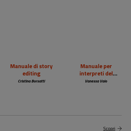
22,00 €
24,00 €
Manuale di story
Manuale per
editing
interpreti del
patrimonio
Cristina Borsatti
Vanessa Vaio
Scopri