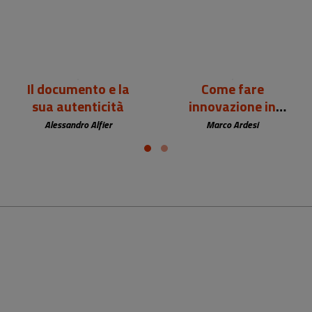
Il documento e la
Come fare
sua autenticità
innovazione in
biblioteca
Alessandro Alfier
Marco Ardesi