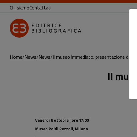
Chi siamo
Contattaci
Home
News
News
Il museo immediato: presentazione del 
Il mus
Sottotitolo non presente: Il museo imm
Leggi l'articolo
Venerdì 8 ottobre | ore 17:00
Museo Poldi Pezzoli, Milano