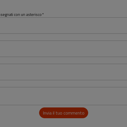
assegnati con un asterisco
*
Invia il tuo commento