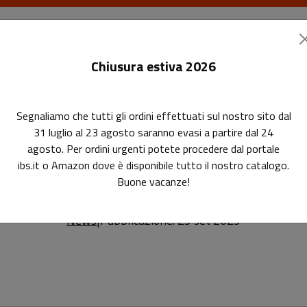
I libri
Le riviste
I corsi
Gli eventi
Le
Chiusura estiva 2026
Segnaliamo che tutti gli ordini effettuati sul nostro sito dal
volume
31 luglio al 23 agosto saranno evasi a partire dal 24
agosto. Per ordini urgenti potete procedere dal portale
eo immediato: presentazione del
ediato: presentazione del volume
ibs.it o Amazon dove è disponibile tutto il nostro catalogo.
Buone vacanze!
News
|
Pubblicazione: 25 set 2025