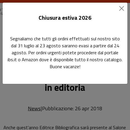
Chiusura estiva 2026
Home
News
News
Segnaliamo che tutti gli ordini effettuati sul nostro sito
Salone del Libro di Torino: tutti gli eventi per lavorare in
dal 31 luglio al 23 agosto saranno evasi a partire dal 24
editoria
agosto. Per ordini urgenti potete procedere dal portale
ibs.it o Amazon dove è disponibile tutto il nostro catalogo.
Salone del Libro di Torino:
Sottotitolo non presente: Salone del Libro d
Buone vacanze!
Leggi l'articolo
tutti gli eventi per lavorare
in editoria
News
|
Pubblicazione: 26 apr 2018
Anche quest'anno Editrice Bibliografica sarà presente al Salone