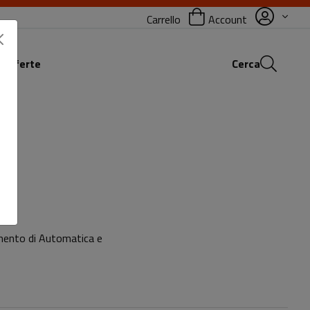
Carrello
Account
 offerte
Cerca
timento di Automatica e