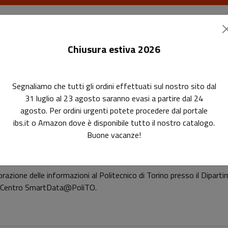
I libri
Le riviste
I corsi
Gli eventi
Le
Chiusura estiva 2026
Segnaliamo che tutti gli ordini effettuati sul nostro sito dal
31 luglio al 23 agosto saranno evasi a partire dal 24
agosto. Per ordini urgenti potete procedere dal portale
ibs.it o Amazon dove è disponibile tutto il nostro catalogo.
Buone vacanze!
Fabrizio Lamberti
orazione delle informazioni al Politecnico di Torino presso il Dipar
el Centro SmartData@PoliTO.