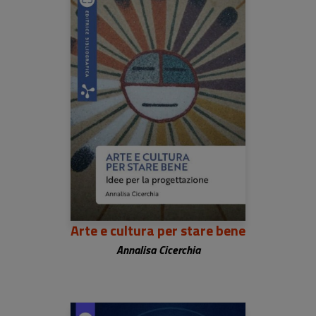
La collana, frutto della collaborazione di Editrice Bibliografica e
Fondazione Fitzcarraldo, intende concorrere sia allo sviluppo
professionale degli operatori culturali che a una maggiore
consapevolezza del ruolo della cultura nella società e
nell’economia.
Direttore editoriale: Luca Dal Pozzolo
Scopri anche
I manuali
di Geografie Culturali
Arte e cultura per stare bene
Annalisa Cicerchia