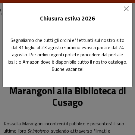
Chiusura estiva 2026
Home
Eventi passati
Segnaliamo che tutti gli ordini effettuati sul nostro sito
Alle sorgenti del Giappone: incontro con Rossella Marangoni
dal 31 luglio al 23 agosto saranno evasi a partire dal 24
alla Biblioteca di Cusago
agosto. Per ordini urgenti potete procedere dal portale
ibs.it o Amazon dove è disponibile tutto il nostro catalogo.
Alle sorgenti del Giappone:
Sottotitolo non presente
Buone vacanze!
Leggi l'articolo
incontro con Rossella
Marangoni alla Biblioteca di
Cusago
Rossella Marangoni incontrerà il pubblico e presenterà il suo
ultimo libro
Shintoismo
, svelando attraverso filmati e