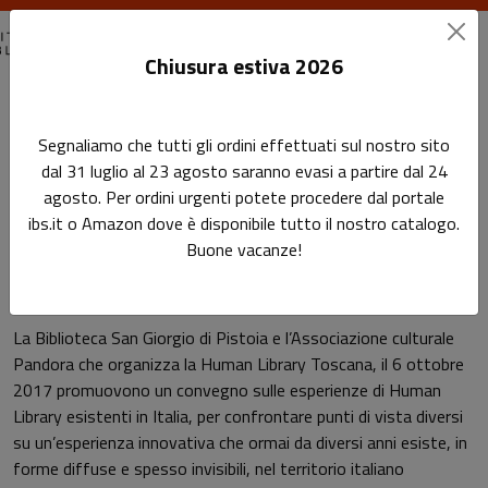
Chiusura estiva 2026
Home
Eventi passati
Segnaliamo che tutti gli ordini effettuati sul nostro sito
Human Library: esperienze e metodi in Italia
dal 31 luglio al 23 agosto saranno evasi a partire dal 24
agosto. Per ordini urgenti potete procedere dal portale
Human Library: esperienze e
Sottotitolo non presente
ibs.it o Amazon dove è disponibile tutto il nostro catalogo.
Leggi l'articolo
metodi in Italia
Buone vacanze!
La Biblioteca San Giorgio di Pistoia e l’Associazione culturale
Pandora che organizza la Human Library Toscana, il 6 ottobre
2017 promuovono un convegno sulle esperienze di Human
Library esistenti in Italia, per confrontare punti di vista diversi
su un’esperienza innovativa che ormai da diversi anni esiste, in
forme diffuse e spesso invisibili, nel territorio italiano