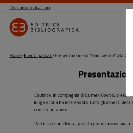
Chi siamo
Contattaci
Home
Eventi passati
Presentazione di "Shintoismo" alla Galle
Presentazione
Sottotitolo non presente
Leggi l'articolo
L'autrice, in compagnia di Carmen Covito, presenta
lunga storia ha interessato tutti gli aspetti della
contemporaneo.
Partecipazione libera, gradita prenotazione via ma