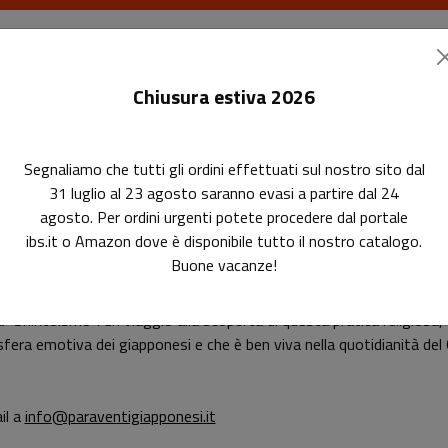
I libri
Le riviste
I corsi
Gli eventi
Le
Chiusura estiva 2026
Segnaliamo che tutti gli ordini effettuati sul nostro sito dal
ria Nobili di Milano
31 luglio al 23 agosto saranno evasi a partire dal 24
agosto. Per ordini urgenti potete procedere dal portale
 di "Shintoismo" alla Galleria No
ibs.it o Amazon dove è disponibile tutto il nostro catalogo.
Buone vacanze!
 "Shintoismo": un viaggio alla scoperta di questa pratica religiosa, 
 sfera emotiva dei giapponesi e che è ben viva nella quotidianità de
il a
info@paraventigiapponesi.it