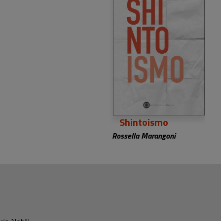
9,90 €
Shintoismo
Rossella Marangoni