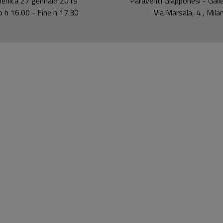
enica 27 gennaio 2019
Paraventi Giapponesi - Galle
io h 16.00 - Fine h 17.30
Via Marsala, 4 , Mila