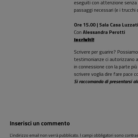
eseguiti con attenzione senza bar
passaggi necessari (e i trucchi
Ore 15.00 | Sala Casa Luzzat
Con
Alessandra Perotti
Iscriviti!
Scrivere per guarire? Possiamo 
testimonianze ci autorizzano a d
in connessione con la parte più
scrivere voglia dire fare pace co
Si raccomanda di presentarsi alme
Inserisci un commento
L'indirizzo email non verrà pubblicato. I campi obbligatori sono contr