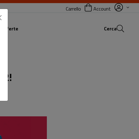
Carrello
Account
 offerte
Cerca
22!