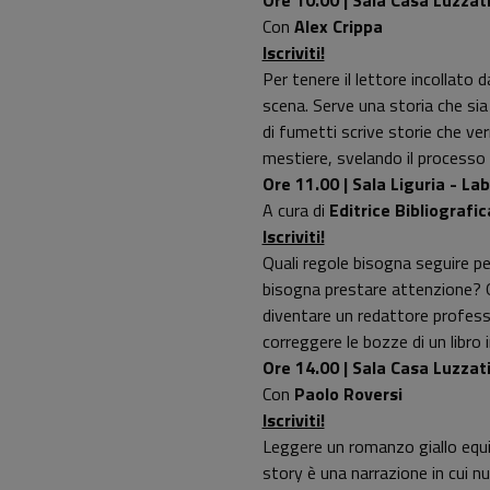
Ore 10.00 | Sala Casa Luzzati
Con
Alex Crippa
Iscriviti!
Per tenere il lettore incollato 
scena. Serve una storia che sia
di fumetti scrive storie che ve
mestiere, svelando il processo 
Ore 11.00 | Sala Liguria - La
A cura di
Editrice Bibliografic
Iscriviti!
Quali regole bisogna seguire per
bisogna prestare attenzione? Qu
diventare un redattore professi
correggere le bozze di un libro i
Ore 14.00 | Sala Casa Luzzati 
Con
Paolo Roversi
Iscriviti!
Leggere un romanzo giallo equi
story è una narrazione in cui n