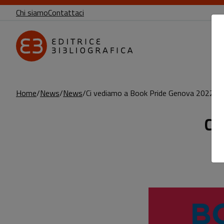
Chi siamo
Contattaci
Home
News
News
Ci vediamo a Book Pride Genova 2022!
Ci
Sottotitolo non presente: Ci vediamo a
Leggi l'articolo