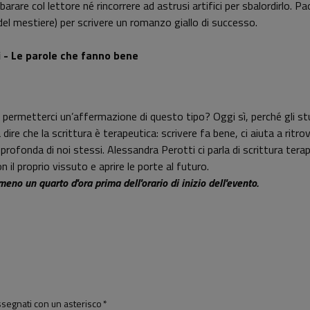
are col lettore né rincorrere ad astrusi artifici per sbalordirlo. Paol
 del mestiere) per scrivere un romanzo giallo di successo.
i - Le parole che fanno bene
permetterci un’affermazione di questo tipo? Oggi sì, perché gli stu
ire che la scrittura è terapeutica: scrivere fa bene, ci aiuta a rit
 profonda di noi stessi. Alessandra Perotti ci parla di scrittura ter
n il proprio vissuto e aprire le porte al futuro.
no un quarto d'ora prima dell'orario di inizio dell'evento.
assegnati con un asterisco
*