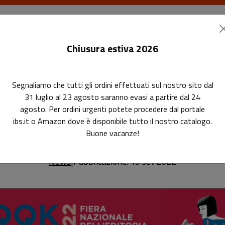
I libri
Le riviste
I corsi
Gli eventi
Le
Chiusura estiva 2026
Segnaliamo che tutti gli ordini effettuati sul nostro sito dal
31 luglio al 23 agosto saranno evasi a partire dal 24
agosto. Per ordini urgenti potete procedere dal portale
 vediamo a Book Pride Genova 20
 Book Pride Genova 2022!
ibs.it o Amazon dove è disponibile tutto il nostro catalogo.
Buone vacanze!
News
|
Pubblicazione: 15 set 2022