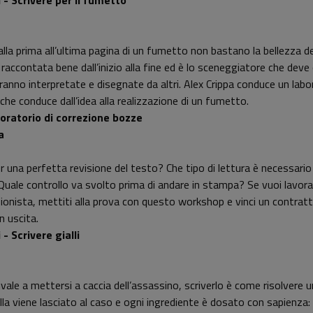
 - Scrivere
per il fumetto
dalla prima all’ultima pagina di un fumetto non bastano la bellezza de
 raccontata bene dall’inizio alla fine ed è lo sceneggiatore che de
rranno interpretate e disegnate da altri. Alex Crippa conduce un la
che conduce dall’idea alla realizzazione di un fumetto.
boratorio di correzione bozze
a
 una perfetta revisione del testo? Che tipo di lettura è necessario fa
ale controllo va svolto prima di andare in stampa? Se vuoi lavorar
onista, mettiti alla prova con questo workshop e vinci un contratto
n uscita.
- Scrivere gialli
vale a mettersi a caccia dell’assassino, scriverlo è come risolvere
ulla viene lasciato al caso e ogni ingrediente è dosato con sapienza