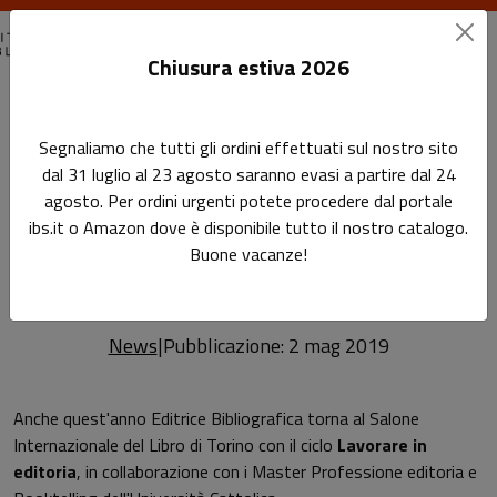
Chiusura estiva 2026
Home
News
News
Segnaliamo che tutti gli ordini effettuati sul nostro sito
Salone del libro 2019: Nuovo ciclo Lavorare in editoria
dal 31 luglio al 23 agosto saranno evasi a partire dal 24
agosto. Per ordini urgenti potete procedere dal portale
Salone del libro 2019: Nuovo
Leggi l'articolo
ibs.it o Amazon dove è disponibile tutto il nostro catalogo.
ciclo Lavorare in editoria
Buone vacanze!
News
|
Pubblicazione: 2 mag 2019
Anche quest'anno Editrice Bibliografica torna al Salone
Internazionale del Libro di Torino con il ciclo
Lavorare in
editoria
, in collaborazione con i Master Professione editoria e