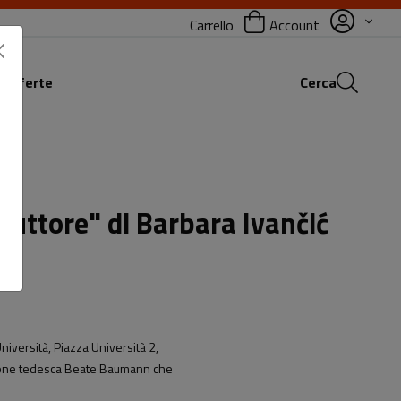
Carrello
Account
 offerte
Cerca
duttore" di Barbara Ivančić
niversità, Piazza Università 2,
duzione tedesca Beate Baumann che