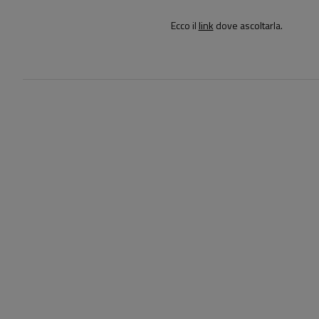
Ecco il
link
dove ascoltarla.