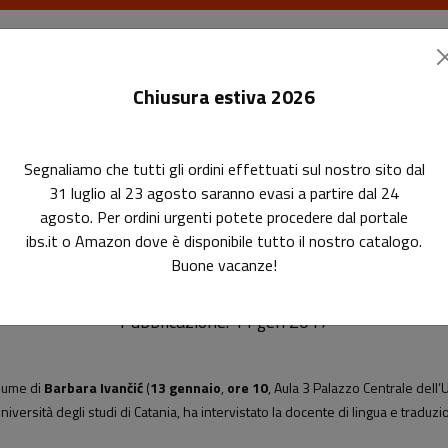
I libri
Le riviste
I corsi
Gli eventi
Le
Chiusura estiva 2026
Segnaliamo che tutti gli ordini effettuati sul nostro sito dal
nn sul "Manuale del traduttore" di Barbara Ivančić
31 luglio al 23 agosto saranno evasi a partire dal 24
agosto. Per ordini urgenti potete procedere dal portale
ate Baumann sul "Manuale del tra
ibs.it o Amazon dove è disponibile tutto il nostro catalogo.
Buone vacanze!
Pubblicazione: 11 gen 2017
olume di
Barbara Ivančić
(
13 gennaio
,
ore 10
,
Aula 3 Palazzo Centrale dell’U
niversità degli studi di Catania, ha intervistato la docente di lingua e tra