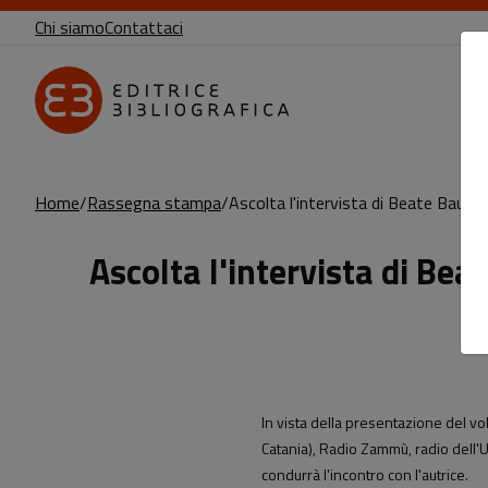
Chi siamo
Contattaci
Home
Rassegna stampa
Ascolta l'intervista di Beate Bauma
Ascolta l'intervista di Be
Sottotitolo non presente
Leggi l'articolo
In vista della presentazione del v
Catania)
, Radio Zammù, radio dell'U
condurrà l'incontro con l'autrice.