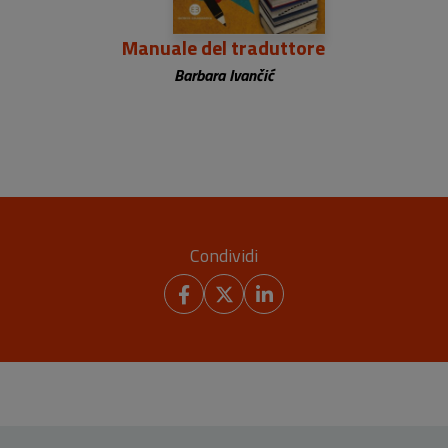
Manuale del traduttore
Barbara Ivančić
Condividi