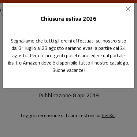
Chiusura estiva 2026
Home
Rassegna stampa
Segnaliamo che tutti gli ordini effettuati sul nostro sito
La biblioteca nella nuvola - Recensione
dal 31 luglio al 23 agosto saranno evasi a partire dal 24
agosto. Per ordini urgenti potete procedere dal portale
La biblioteca nella nuvola -
Sottotitolo non presente
ibs.it o Amazon dove è disponibile tutto il nostro catalogo.
Leggi l'articolo
Recensione
Buone vacanze!
Pubblicazione: 8 apr 2019
Leggi la recensione di Laura Testoni su
RefKit
.