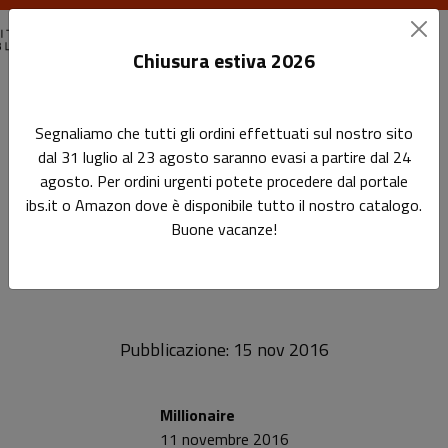
Chiusura estiva 2026
Home
Rassegna stampa
Segnaliamo che tutti gli ordini effettuati sul nostro sito
Leggi la recensione a "Manuale del traduttore" su Millionaire
dal 31 luglio al 23 agosto saranno evasi a partire dal 24
agosto. Per ordini urgenti potete procedere dal portale
Leggi la recensione a
Sottotitolo non presente
ibs.it o Amazon dove è disponibile tutto il nostro catalogo.
Leggi l'articolo
"Manuale del traduttore" su
Buone vacanze!
Millionaire
Pubblicazione: 15 nov 2016
Millionaire
11 novembre 2016