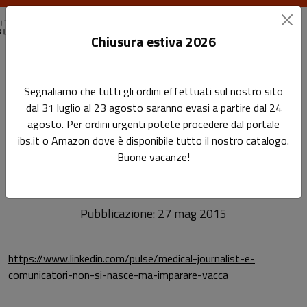
Chiusura estiva 2026
Home
Rassegna stampa
Segnaliamo che tutti gli ordini effettuati sul nostro sito
Leggi la recensione di Ilaria Vacca su Linkedin
dal 31 luglio al 23 agosto saranno evasi a partire dal 24
agosto. Per ordini urgenti potete procedere dal portale
Leggi la recensione di Ilaria
Sottotitolo non presente
ibs.it o Amazon dove è disponibile tutto il nostro catalogo.
Leggi l'articolo
Vacca su Linkedin
Buone vacanze!
Pubblicazione: 27 mag 2015
https://www.linkedin.com/pulse/medical-journalist-e-
comunicatori-non-si-nasce-ma-imparare-vacca