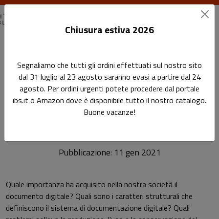
Chiusura estiva 2026
Home
Rassegna stampa
Segnaliamo che tutti gli ordini effettuati sul nostro sito
L'importanza della documentazione digitale
dal 31 luglio al 23 agosto saranno evasi a partire dal 24
agosto. Per ordini urgenti potete procedere dal portale
L'importanza della
Sottotitolo non presente
ibs.it o Amazon dove è disponibile tutto il nostro catalogo.
Leggi l'articolo
documentazione digitale
Buone vacanze!
Pubblicazione: 11 gen 2021
Quale importanza ha acquisito nella nostra società il
documento digitale? Quali sono i caratteri strutturali che
definiscono il sistema di documentazione digitale? Quali