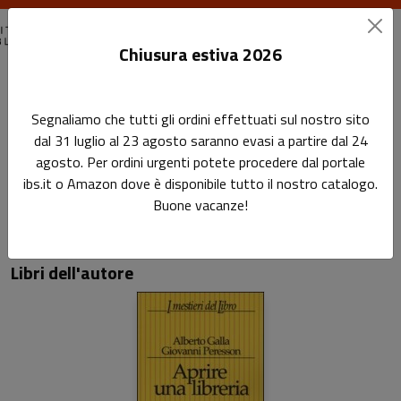
Chiusura estiva 2026
Home
Autori
Alberto Galla
Segnaliamo che tutti gli ordini effettuati sul nostro sito
dal 31 luglio al 23 agosto saranno evasi a partire dal 24
Pagina di Alberto Galla
agosto. Per ordini urgenti potete procedere dal portale
Alberto Galla
ibs.it o Amazon dove è disponibile tutto il nostro catalogo.
Buone vacanze!
Libri dell'autore