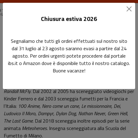
Chiusura estiva 2026
Home
Autori
Alex Crippa
Segnaliamo che tutti gli ordini effettuati sul nostro sito
dal 31 luglio al 23 agosto saranno evasi a partire dal 24
Pagina di Alex Crippa
agosto. Per ordini urgenti potete procedere dal portale
Alex Crippa
ibs.it o Amazon dove è disponibile tutto il nostro catalogo.
Buone vacanze!
Alex Crippa esordisce nel 1997 scrivendo tre episodi della serie
Randall McFly
. Dal 2002 al 2005 ha sceneggiato videogiochi per
Kinder Ferrero e dal 2003 sceneggia fumetti per la Francia e
l’Italia:
100 Anime
,
Nero come un cane
,
Le missionnaire
,
Dei
,
Ludovico
Il Moro
,
Dampyr
,
Dylan Dog
,
Nathan Never
,
Green Hell
,
The Last Game
. Dal 2018 sceneggia inoltre episodi per la serie
animata
Meteoheroes
. Insegna sceneggiatura alla Scuola del
Fumetto di Milano.