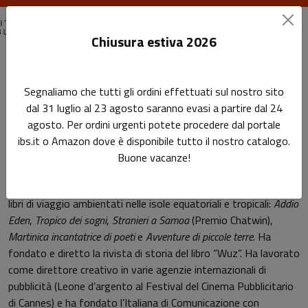
Chiusura estiva 2026
Home
Autori
Ambrogio Borsani
Segnaliamo che tutti gli ordini effettuati sul nostro sito
dal 31 luglio al 23 agosto saranno evasi a partire dal 24
Pagina di Ambrogio Borsani
agosto. Per ordini urgenti potete procedere dal portale
Ambrogio Borsani
ibs.it o Amazon dove è disponibile tutto il nostro catalogo.
Buone vacanze!
Ha scritto vari romanzi tra cui
L’ellisse di Fuoco
(Premio Pisa) e
libri di viaggio ambientati nelle isole equatoriali e tropicali:
Addio
Eden
,
Tropico dei sogni
,
Stranieri a Samoa
(Premio Chatwin),
Martinica incantatrice di poeti
e
Avventure di piccole terre
. Ha
fondato e diretto la rivista di storia del libro “Wuz”. Ha lavorato
come direttore creativo in varie agenzie internazionali di
pubblicità (Leone d’argento al Festival del Cinema Pubblicitario
di Cannes) e ha fondato l’Italiana di Comunicazione con