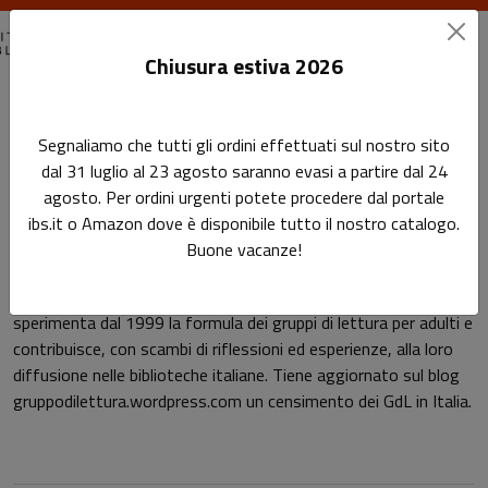
Chiusura estiva 2026
Home
Autori
Bianca Verri
Segnaliamo che tutti gli ordini effettuati sul nostro sito
dal 31 luglio al 23 agosto saranno evasi a partire dal 24
Pagina di Bianca Verri
agosto. Per ordini urgenti potete procedere dal portale
Bianca Verri
ibs.it o Amazon dove è disponibile tutto il nostro catalogo.
Buone vacanze!
Bianca Verri
, direttrice della Biblioteca “Maria Goia” di Cervia,
sperimenta dal 1999 la formula dei gruppi di lettura per adulti e
contribuisce, con scambi di riflessioni ed esperienze, alla loro
diffusione nelle biblioteche italiane. Tiene aggiornato sul blog
gruppodilettura.wordpress.com un censimento dei GdL in Italia.