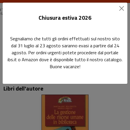
Chiusura estiva 2026
Home
Autori
Dario Balasso
Segnaliamo che tutti gli ordini effettuati sul nostro sito
dal 31 luglio al 23 agosto saranno evasi a partire dal 24
Pagina di Dario Balasso
agosto. Per ordini urgenti potete procedere dal portale
Dario Balasso
ibs.it o Amazon dove è disponibile tutto il nostro catalogo.
Buone vacanze!
Libri dell'autore