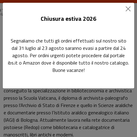
Chiusura estiva 2026
Home
Autori
Francesca Rafanelli
Segnaliamo che tutti gli ordini effettuati sul nostro sito
dal 31 luglio al 23 agosto saranno evasi a partire dal 24
Pagina di Francesca Rafanelli
agosto. Per ordini urgenti potete procedere dal portale
Francesca Rafanelli
ibs.it o Amazon dove è disponibile tutto il nostro catalogo.
Buone vacanze!
Laureata in Lettere con indirizzo storico-artistico, ha
conseguito la specializzazione in biblioteconomia e archivistica
presso la Scuola Vaticana, il diploma di archivista-paleografo
presso l’Archivio di Stato di Firenze e quello in Scienze araldiche
e documentarie presso l’Istituto araldico genealogico italiano
(IAGI) di Bologna. Attualmente lavora nella rete documentaria
pistoiese (Redop) come bibliotecaria e catalogatrice di
manoscritti, libri antichi e moderni.