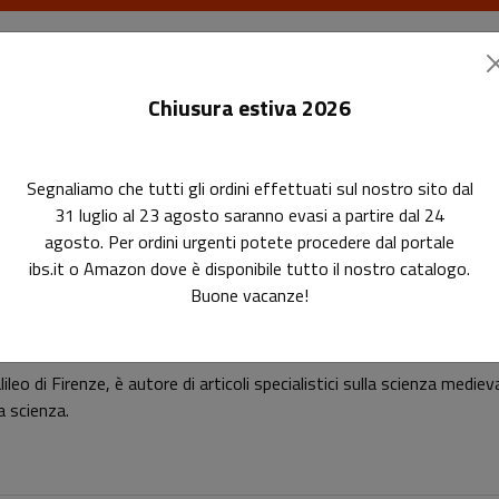
I libri
Le riviste
I corsi
Gli eventi
Le
Chiusura estiva 2026
Segnaliamo che tutti gli ordini effettuati sul nostro sito dal
31 luglio al 23 agosto saranno evasi a partire dal 24
agosto. Per ordini urgenti potete procedere dal portale
ibs.it o Amazon dove è disponibile tutto il nostro catalogo.
Buone vacanze!
Francesco Barreca
leo di Firenze, è autore di articoli specialistici sulla scienza medie
la scienza.