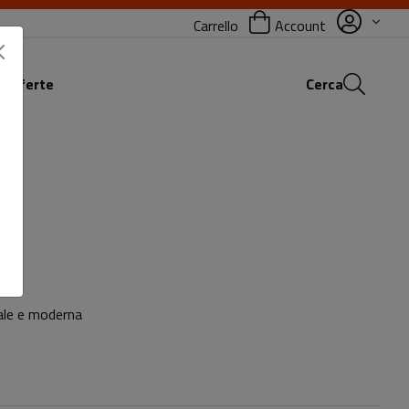
Carrello
Account
 offerte
Cerca
vale e moderna