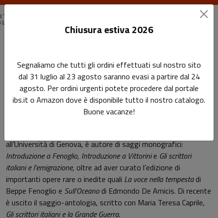
Chiusura estiva 2026
Home
Autori
Francesco De Nicola
Segnaliamo che tutti gli ordini effettuati sul nostro sito
dal 31 luglio al 23 agosto saranno evasi a partire dal 24
Pagina di Francesco De Nicola
agosto. Per ordini urgenti potete procedere dal portale
Francesco De Nicola
ibs.it o Amazon dove è disponibile tutto il nostro catalogo.
Buone vacanze!
Professore di Letteratura italiana contemporanea
all’Università di Genova, è autore di saggi monografici:
Introduzione a Fenoglio
,
Introduzione a Vittorini
e
Gli scrittori
italiani e l’emigrazione
, oltre ad aver curato l’edizione di
importanti opere rare o inedite quali
La voce nella tempesta
di
Beppe Fenoglio e
Sull’Oceano
di Edmondo De Amicis. Di recente
è uscito il saggio-antologia, scritto con Maria Teresa Caprile,
Gli scrittori italiani e la Grande Guerra
.