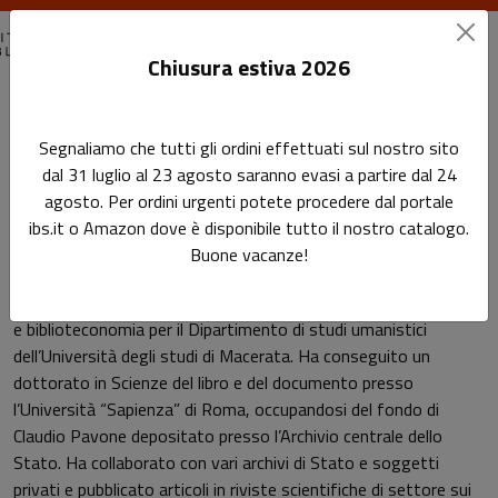
Chiusura estiva 2026
Home
Autori
Giorgia Di Marcantonio
Segnaliamo che tutti gli ordini effettuati sul nostro sito
dal 31 luglio al 23 agosto saranno evasi a partire dal 24
Pagina di Giorgia Di Marcantonio
agosto. Per ordini urgenti potete procedere dal portale
Giorgia Di Marcantonio
ibs.it o Amazon dove è disponibile tutto il nostro catalogo.
Buone vacanze!
Giorgia Di Marcantonio è ricercatrice di Archivistica, bibliografia
e biblioteconomia per il Dipartimento di studi umanistici
dell’Università degli studi di Macerata. Ha conseguito un
dottorato in Scienze del libro e del documento presso
l’Università “Sapienza” di Roma, occupandosi del fondo di
Claudio Pavone depositato presso l’Archivio centrale dello
Stato. Ha collaborato con vari archivi di Stato e soggetti
privati e pubblicato articoli in riviste scientifiche di settore sui