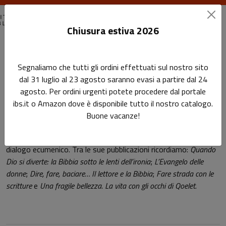
Chiusura estiva 2026
Home
Autori
Lidia Maggi
Segnaliamo che tutti gli ordini effettuati sul nostro sito
dal 31 luglio al 23 agosto saranno evasi a partire dal 24
Pagina di Lidia Maggi
agosto. Per ordini urgenti potete procedere dal portale
Lidia Maggi
ibs.it o Amazon dove è disponibile tutto il nostro catalogo.
Buone vacanze!
Pastora della Chiesa battista, si occupa di formazione e di
dialogo ecumenico. Tra le sue pubblicazioni ricordiamo:
Quando
Dio si diverte: la Bibbia sotto le lenti dell’ironia
;
L’Evangelo delle
donne
;
Dire, fare, baciare… Il lettore e la Bibbia
;
Fare strada con le
scritture
e
Una fragile bellezza. La vita con gli occhi di Qoelet
.