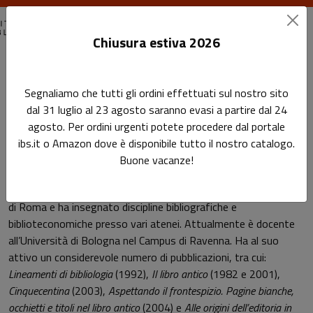
Chiusura estiva 2026
Home
Autori
Lorenzo Baldacchini
Segnaliamo che tutti gli ordini effettuati sul nostro sito
dal 31 luglio al 23 agosto saranno evasi a partire dal 24
Pagina di Lorenzo Baldacchini
agosto. Per ordini urgenti potete procedere dal portale
Lorenzo Baldacchini
ibs.it o Amazon dove è disponibile tutto il nostro catalogo.
Buone vacanze!
Ha diretto la Malatestiana di Cesena e l’Istituzione Biblioteche
di Roma e ha insegnato discipline bibliografiche e
biblioteconomiche presso vari atenei. Attualmente è docente
all’Università di Bologna nel Campus di Ravenna. Ha al suo
attivo un considerevole numero di pubblicazioni, tra cui:
Lineamenti di bibliologia
(1992),
Il libro antico
(1982 e 2001),
Cinquecentina
(2003),
Aspettando il frontespizio. Pagine bianche,
occhietti e titoli nel libro antico
(2004) e
Alle origini dell’editoria in