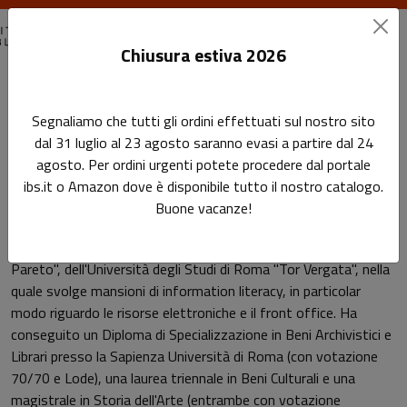
Chiusura estiva 2026
Home
Autori
Luca Moretti
Segnaliamo che tutti gli ordini effettuati sul nostro sito
dal 31 luglio al 23 agosto saranno evasi a partire dal 24
Pagina di Luca Moretti
agosto. Per ordini urgenti potete procedere dal portale
Luca Moretti
ibs.it o Amazon dove è disponibile tutto il nostro catalogo.
Buone vacanze!
Bibliotecario presso la Biblioteca di Area Economica "Vilfredo
Pareto", dell'Università degli Studi di Roma "Tor Vergata", nella
quale svolge mansioni di information literacy, in particolar
modo riguardo le risorse elettroniche e il front office. Ha
conseguito un Diploma di Specializzazione in Beni Archivistici e
Librari presso la Sapienza Università di Roma (con votazione
70/70 e Lode), una laurea triennale in Beni Culturali e una
magistrale in Storia dell'Arte (entrambe con votazione