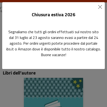
Chiusura estiva 2026
Home
Autori
Sandra Bardotti
Segnaliamo che tutti gli ordini effettuati sul nostro sito
dal 31 luglio al 23 agosto saranno evasi a partire dal 24
Pagina di Sandra Bardotti
agosto. Per ordini urgenti potete procedere dal portale
Sandra Bardotti
ibs.it o Amazon dove è disponibile tutto il nostro catalogo.
Buone vacanze!
Libri dell'autore