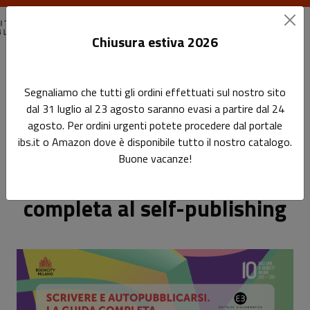
Chiusura estiva 2026
Home
Eventi passati
Segnaliamo che tutti gli ordini effettuati sul nostro sito
Bookcity 2021 - Scrivere e autopubblicarsi. La guida completa
dal 31 luglio al 23 agosto saranno evasi a partire dal 24
al self-publishing
agosto. Per ordini urgenti potete procedere dal portale
ibs.it o Amazon dove è disponibile tutto il nostro catalogo.
Bookcity 2021 - Scrivere e
Sottotitolo non presente
Buone vacanze!
Leggi l'articolo
autopubblicarsi. La guida
completa al self-publishing