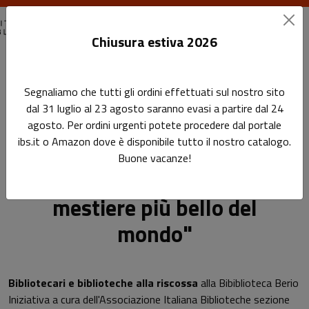
Chiusura estiva 2026
Home
Eventi passati
Segnaliamo che tutti gli ordini effettuati sul nostro sito
Genova - Presentazione del volume "Bibliotecario. Il mestiere
dal 31 luglio al 23 agosto saranno evasi a partire dal 24
più bello del mondo"
agosto. Per ordini urgenti potete procedere dal portale
ibs.it o Amazon dove è disponibile tutto il nostro catalogo.
Genova - Presentazione del
Sottotitolo non presente
Buone vacanze!
Leggi l'articolo
volume "Bibliotecario. Il
mestiere più bello del
mondo"
Bibliotecari e biblioteche alla riscossa
alla Bibiblioteca Berio
Iniziativa a cura dell'Associazione Italiana Biblioteche sezione