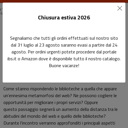
Chiusura estiva 2026
Home
Eventi passati
Segnaliamo che tutti gli ordini effettuati sul nostro sito
La biblioteca nella nuvola - BOOKCITY 2018
dal 31 luglio al 23 agosto saranno evasi a partire dal 24
agosto. Per ordini urgenti potete procedere dal portale
La biblioteca nella nuvola -
Sottotitolo non presente
ibs.it o Amazon dove è disponibile tutto il nostro catalogo.
Leggi l'articolo
BOOKCITY 2018
Buone vacanze!
Come stanno rispondendo le biblioteche a quella che appare
un’ennesima metamorfosi del web? Ne possono cogliere le
opportunità per migliorare i propri servizi? Oppure
questo passaggio segnerà un aumento della distanza tra le
abitudini del mondo del web e quello delle biblioteche?
Durante l’incontro verranno approfonditi i principali aspetti