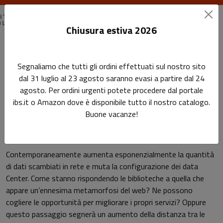
Chiusura estiva 2026
Home
Eventi passati
Segnaliamo che tutti gli ordini effettuati sul nostro sito
La biblioteca nella nuvola - Più Libri Più Liberi
dal 31 luglio al 23 agosto saranno evasi a partire dal 24
agosto. Per ordini urgenti potete procedere dal portale
La biblioteca nella nuvola -
Sottotitolo non presente
ibs.it o Amazon dove è disponibile tutto il nostro catalogo.
Leggi l'articolo
Più Libri Più Liberi
Buone vacanze!
Contemporaneamente aumenta esponenzialmente la quantità
di dati scambiati in rete e muta la configurazione dei data
Center. Come stanno rispondendo le biblioteche a quella che
appare un’ennesima metamorfosi del web? Ne possono
cogliere le opportunità per migliorare i propri servizi? Oppure
questo passaggio segnerà un aumento della distanza tra le