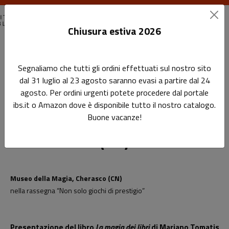
Chiusura estiva 2026
Home
Eventi passati
Segnaliamo che tutti gli ordini effettuati sul nostro sito
Presentazione del libro "La magia dei libri" a Cherasco (CN)
dal 31 luglio al 23 agosto saranno evasi a partire dal 24
agosto. Per ordini urgenti potete procedere dal portale
Presentazione del libro "La
Sottotitolo non presente
ibs.it o Amazon dove è disponibile tutto il nostro catalogo.
Leggi l'articolo
magia dei libri" a Cherasco
Buone vacanze!
(CN)
Museo della Magia, Cherasco (CN)
nella rassegna “Non solo giochi di prestigio”
Presentazione del libro
La magia dei libri
di Mariano Tomatis