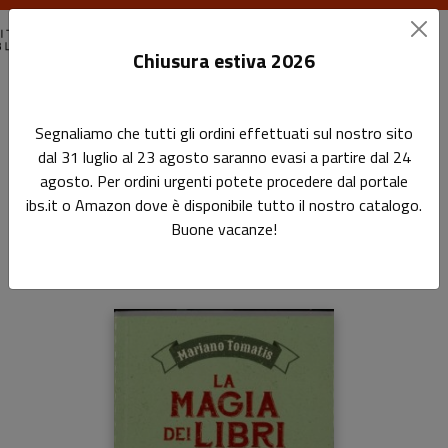
Chiusura estiva 2026
Home
I libri di Wuz
La magia dei libri
Segnaliamo che tutti gli ordini effettuati sul nostro sito
dal 31 luglio al 23 agosto saranno evasi a partire dal 24
La magia dei libri
agosto. Per ordini urgenti potete procedere dal portale
ibs.it o Amazon dove è disponibile tutto il nostro catalogo.
Sottotitolo non presente
Buone vacanze!
di
Mariano Tomatis