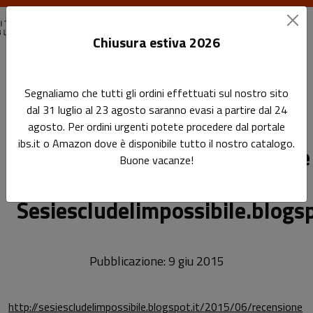
Chiusura estiva 2026
Home
Rassegna stampa
Segnaliamo che tutti gli ordini effettuati sul nostro sito
Leggi la recensione al volume "La magia dei libri" su
dal 31 luglio al 23 agosto saranno evasi a partire dal 24
Sesiescludelimpossibile.blogspot.it
agosto. Per ordini urgenti potete procedere dal portale
ibs.it o Amazon dove è disponibile tutto il nostro catalogo.
Leggi la recensione al volume
Sottotitolo non presente
Buone vacanze!
Leggi l'articolo
magia dei libri" su
Sesiescludelimpossibile.blogsp
Pubblicazione: 9 giu 2015
http://sesiescludelimpossibile.blogspot.it/2015/06/recensione