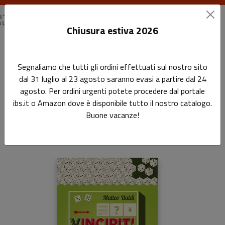
Chiusura estiva 2026
Home
I libri di Wuz
Vincipit!
Segnaliamo che tutti gli ordini effettuati sul nostro sito
dal 31 luglio al 23 agosto saranno evasi a partire dal 24
Vincipit!
agosto. Per ordini urgenti potete procedere dal portale
ibs.it o Amazon dove è disponibile tutto il nostro catalogo.
In principio era il gioco
Buone vacanze!
di
Matteo Baldi