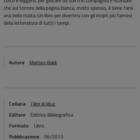
colto e leggero, per giocare da soli o in compagnia e ricordare
che sul terrore della pagina bianca, molto spesso, è bene farsi
una bella risata. Un libro per divertirsi con gli incipit più famosi
della letteratura di tutti i tempi.
Autore
Matteo Baldi
Collana
I libri di Wuz
Editore
Editrice Bibliografica
Formato
Libro
Pubblicazione
06/2013