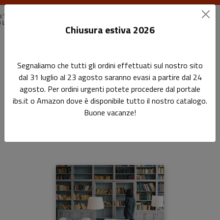
Chiusura estiva 2026
Home
I saggi
La biblioteca di casa
Segnaliamo che tutti gli ordini effettuati sul nostro sito
dal 31 luglio al 23 agosto saranno evasi a partire dal 24
La biblioteca di casa
agosto. Per ordini urgenti potete procedere dal portale
ibs.it o Amazon dove è disponibile tutto il nostro catalogo.
Come organizzarla e gestirla meglio
Buone vacanze!
di
Enrico Guida