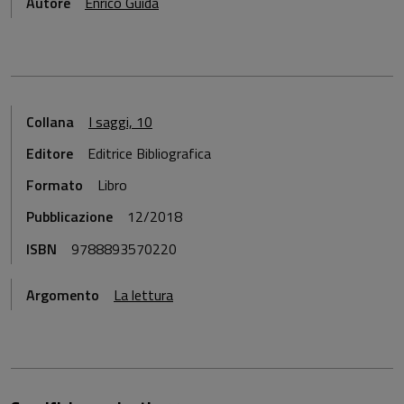
Autore
Enrico Guida
Collana
I saggi, 10
Editore
Editrice Bibliografica
Formato
Libro
Pubblicazione
12/2018
ISBN
9788893570220
Argomento
La lettura