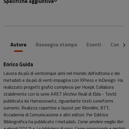
Specifiche aggiuntive
Autore
Rassegna stampa
Eventi
Commen
Enrico Guida
Lavora da più di venticinque anni nel mondo dell’editoria e dei
metadati e da più di venti impagina con XPress e InDesign. Ha
realizzato progetti grafici complessi per Hoepli. Collabora
stabilmente con la serie ARET (Archivi Reali di Ebla - Testi)
pubblicata da Harrassowitz, riguardante testi cuneiformi
sumerici. Realizza copertine e layout per Morellini, BTT,
Accademia di Comunicazione e altri editori. Per Editrice
Bibliografica ha pubblicato I metadati.
Come vendere meglio libri
e ebook
(2017) e
La biblioteca di casa. Come organizzarla e gestirla