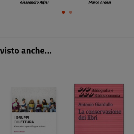
biblioteca
Alessandro Alfier
Marco Ardesi
visto anche...
24,00 €