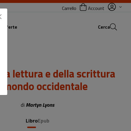
Carrello
Account
 offerte
Cerca
lla lettura e della scrittura
l mondo occidentale
Sottotitolo non presente
di
Martyn Lyons
Libro
Epub