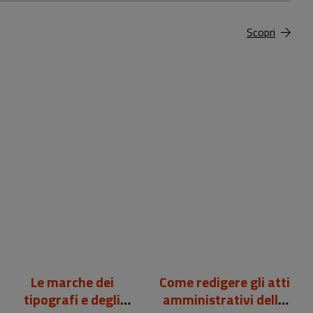
Scopri
99,00 €
12,00 €
Le marche dei
Come redigere gli atti
tipografi e degli
amministrativi della