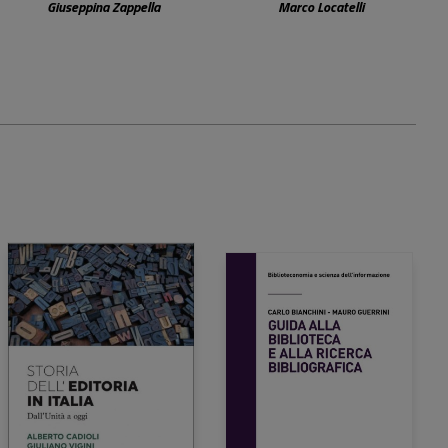
editori europei (sec.
biblioteca
Giuseppina Zappella
Marco Locatelli
XV-XIX)
24,00 €