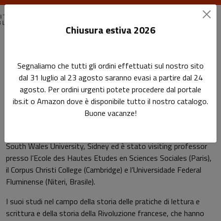
Chiusura estiva 2026
Home
Autori
Martyn Lyons
Segnaliamo che tutti gli ordini effettuati sul nostro sito
dal 31 luglio al 23 agosto saranno evasi a partire dal 24
Pagina di Martyn Lyons
agosto. Per ordini urgenti potete procedere dal portale
Martyn Lyons
ibs.it o Amazon dove è disponibile tutto il nostro catalogo.
Buone vacanze!
È professore emerito di Storia e di Studi europei alla New
South Wales University, Sidney ed è stato visiting professor
presso l’Ecole des Hautes Etudes en Sciences Sociales (Paris),
il Corpus Christi College (Cambridge) e l’Universidade Federal
Fluminense (Niteri, Brasile).
I suoi studi nel campo della storia delle pratiche di lettura e
scrittura e della storia della Rivoluzione francese, che hanno