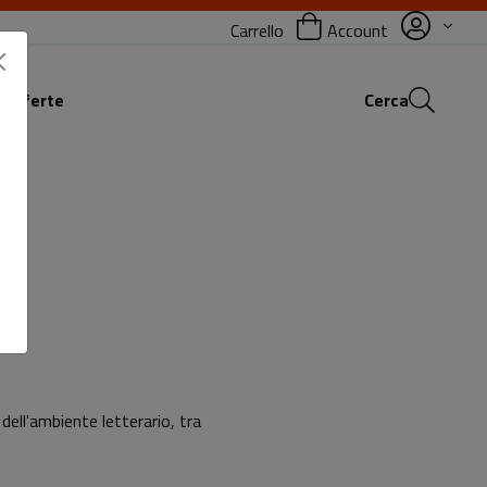
Carrello
Account
 offerte
Cerca
 dell'ambiente letterario, tra