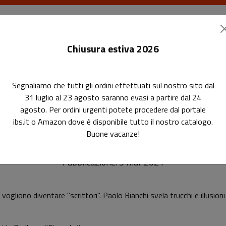
I libri
Le riviste
I corsi
Gli eventi
Le
Chiusura estiva 2026
Segnaliamo che tutti gli ordini effettuati sul nostro sito dal
31 luglio al 23 agosto saranno evasi a partire dal 24
agosto. Per ordini urgenti potete procedere dal portale
Scrivere libri non serve a nulla?
ibs.it o Amazon dove è disponibile tutto il nostro catalogo.
Buone vacanze!
Pubblicazione: 9 mar 2021
vogliono diventare "scrittori". Paolo Bianchi svela trucchi e illusioni