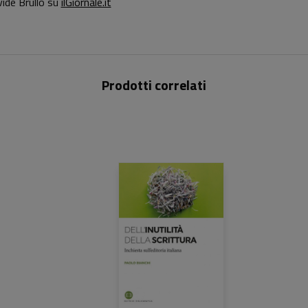
vide Brullo su
ilGiornale.it
Prodotti correlati
22,00 €