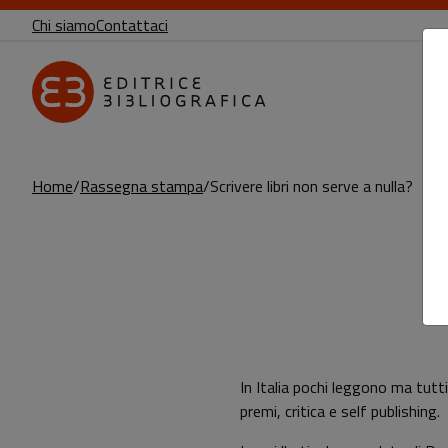
Chi siamo
Contattaci
Home
Rassegna stampa
Scrivere libri non serve a nulla?
Sottotitolo non presente
Leggi l'articolo
In Italia pochi leggono ma tutti 
premi, critica e self publishing.