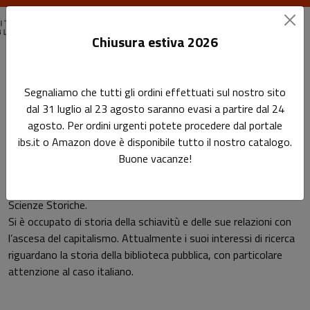
Chiusura estiva 2026
Home
Autori
Alberto Del Fabbro
Segnaliamo che tutti gli ordini effettuati sul nostro sito
dal 31 luglio al 23 agosto saranno evasi a partire dal 24
Pagina di Alberto Del Fabbro
agosto. Per ordini urgenti potete procedere dal portale
Alberto Del Fabbro
ibs.it o Amazon dove è disponibile tutto il nostro catalogo.
Buone vacanze!
Alberto Del Fabbro è laureato in Scienze Internazionali e in
Scienze Storiche.
Si è occupato di storia della schiavitù e delle sue relazioni con
l’ascesa del capitalismo. Attualmente i suoi interessi di ricerca
riguardano la storia della biblioteca pubblica, con particolare
attenzione al caso italiano.