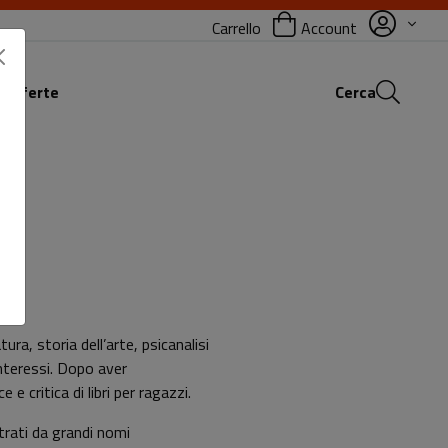
Carrello
Account
 offerte
Cerca
ra, storia dell’arte, psicanalisi
interessi. Dopo aver
e critica di libri per ragazzi.
strati da grandi nomi