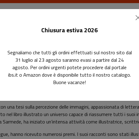
I libri
Le riviste
I corsi
Gli eventi
Le
Chiusura estiva 2026
Segnaliamo che tutti gli ordini effettuati sul nostro sito dal
31 luglio al 23 agosto saranno evasi a partire dal 24
agosto. Per ordini urgenti potete procedere dal portale
ibs.it o Amazon dove è disponibile tutto il nostro catalogo.
Buone vacanze!
Anna Castagnoli
on una tesi sulla percezione delle immagini, appassionata di letteratu
rto nel libro illustrato un universo capace di riassumere tutti i suoi 
 Sarmede, ha iniziato un’intensa attività come illustratrice, scrittrice 
 lingue, hanno ricevuto numerosi premi. I suoi racconti sono stati illu