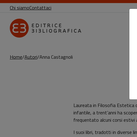
Chi siamo
Contattaci
Home
Autori
Anna Castagnoli
Pagina di Anna Castagnoli
Laureata in Filosofia Estetica c
infantile, a trent’anni ha scope
frequentato alcuni corsi estivi a
I suoi libri, tradotti in diverse