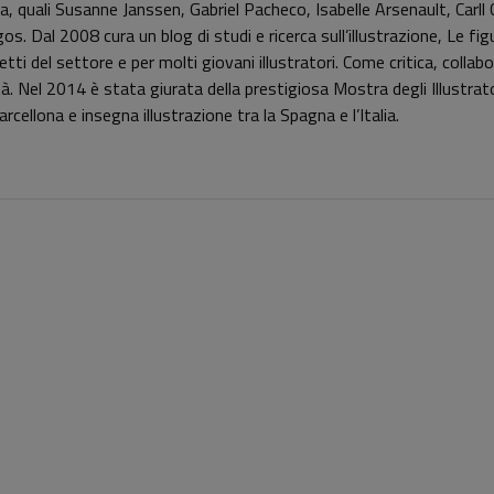
, quali Susanne Janssen, Gabriel Pacheco, Isabelle Arsenault, Carll C
. Dal 2008 cura un blog di studi e ricerca sull’illustrazione, Le figu
tti del settore e per molti giovani illustratori. Come critica, collab
tà. Nel 2014 è stata giurata della prestigiosa Mostra degli Illustrator
ellona e insegna illustrazione tra la Spagna e l’Italia.