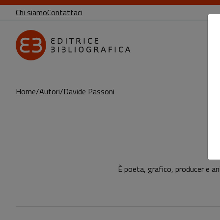
Chi siamo
Contattaci
Home
Autori
Davide Passoni
Pagina di Davide Passoni
È poeta, grafico, producer e an