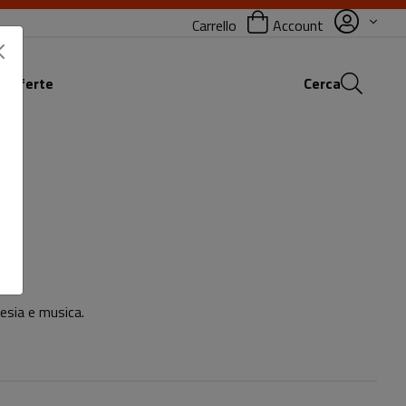
Carrello
Account
 offerte
Cerca
esia e musica.