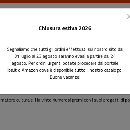
I libri
Le riviste
I corsi
Gli eventi
Le
Chiusura estiva 2026
Segnaliamo che tutti gli ordini effettuati sul nostro sito dal
31 luglio al 23 agosto saranno evasi a partire dal 24
agosto. Per ordini urgenti potete procedere dal portale
ibs.it o Amazon dove è disponibile tutto il nostro catalogo.
Buone vacanze!
Davide Passoni
imatore culturale. Ha vinto numerosi premi con i suoi progetti di po