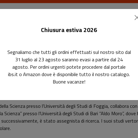
I libri
Le riviste
I corsi
Gli eventi
Le
Chiusura estiva 2026
Segnaliamo che tutti gli ordini effettuati sul nostro sito dal
31 luglio al 23 agosto saranno evasi a partire dal 24
agosto. Per ordini urgenti potete procedere dal portale
ibs.it o Amazon dove è disponibile tutto il nostro catalogo.
Buone vacanze!
Fabio Frisino
lla Scienza presso l’Università degli Studi di Foggia, collabora con i
lla Scienza” presso l’Università degli Studi di Bari “Aldo Moro”, dov
e, successivamente, è stato assegnista di ricerca. I suoi studi verton
olare.