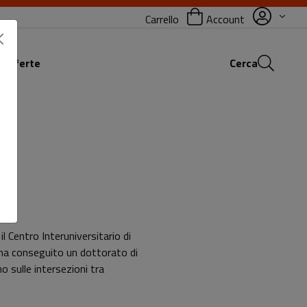
Carrello
Account
 offerte
Cerca
l Centro Interuniversitario di
e ha conseguito un dottorato di
o sulle intersezioni tra