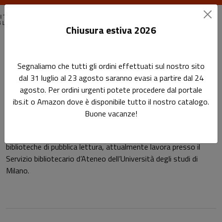
Chiusura estiva 2026
Home
Autori
Fabiola Colombo
Segnaliamo che tutti gli ordini effettuati sul nostro sito
dal 31 luglio al 23 agosto saranno evasi a partire dal 24
Pagina di Fabiola Colombo
agosto. Per ordini urgenti potete procedere dal portale
Fabiola Colombo
ibs.it o Amazon dove è disponibile tutto il nostro catalogo.
Buone vacanze!
Laureata in Scienze storiche. Dopo un’esperienza nelle
biblioteche di pubblica lettura, attualmente lavora presso il
Servizio bibliotecario d’Ateneo dell’Università degli studi di
Milano.