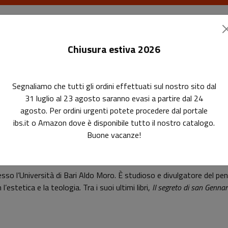
I libri
Le riviste
I corsi
Gli eventi
Le
Chiusura estiva 2026
Segnaliamo che tutti gli ordini effettuati sul nostro sito dal
31 luglio al 23 agosto saranno evasi a partire dal 24
agosto. Per ordini urgenti potete procedere dal portale
ibs.it o Amazon dove è disponibile tutto il nostro catalogo.
Buone vacanze!
Francesco Paolo De Ceglia
esso l’Università di Bari Aldo Moro. È studioso e divulgatore del pen
l’estetica e la teologia. Tra i suoi ultimi libri,
Il segreto di san Gennar