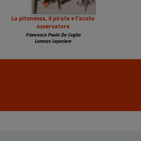
La pitonessa, il pirata e l'acuto
osservatore
Francesco Paolo De Ceglia
Lorenzo Leporiere