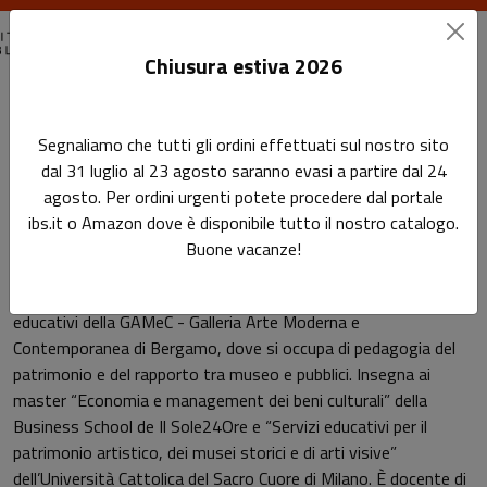
Chiusura estiva 2026
Home
Autori
Giovanna Brambilla
Segnaliamo che tutti gli ordini effettuati sul nostro sito
dal 31 luglio al 23 agosto saranno evasi a partire dal 24
Pagina di Giovanna Brambilla
agosto. Per ordini urgenti potete procedere dal portale
Giovanna Brambilla
ibs.it o Amazon dove è disponibile tutto il nostro catalogo.
Buone vacanze!
Storica dell’arte e socia ICOM, è la responsabile dei Servizi
educativi della GAMeC - Galleria Arte Moderna e
Contemporanea di Bergamo, dove si occupa di pedagogia del
patrimonio e del rapporto tra museo e pubblici. Insegna ai
master “Economia e management dei beni culturali” della
Business School de Il Sole24Ore e “Servizi educativi per il
patrimonio artistico, dei musei storici e di arti visive”
dell’Università Cattolica del Sacro Cuore di Milano. È docente di