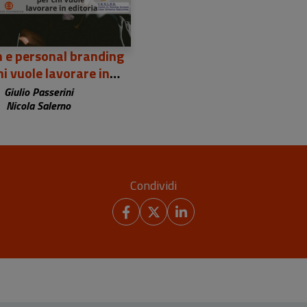
n e personal branding
hi vuole lavorare in
editoria
Giulio Passerini
Nicola Salerno
Condividi