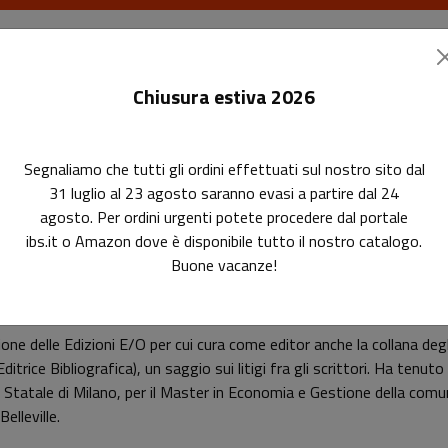
I libri
Le riviste
I corsi
Gli eventi
Le
Chiusura estiva 2026
Segnaliamo che tutti gli ordini effettuati sul nostro sito dal
31 luglio al 23 agosto saranno evasi a partire dal 24
agosto. Per ordini urgenti potete procedere dal portale
ibs.it o Amazon dove è disponibile tutto il nostro catalogo.
Buone vacanze!
Giulio Passerini
one delle Edizioni E/O per cui cura come editor anche la collana degl
ditrice Bibliografica), un saggio sui litigi fra gli scrittori. Ha tenut
à Statale di Milano, per il Master in Economia e Gestione della comun
elleville.