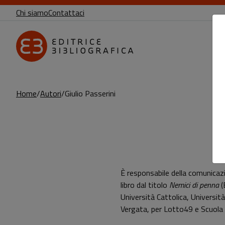
Chi siamo
Contattaci
Home
Autori
Giulio Passerini
Pagina di Giulio Passerini
È responsabile della comunicazi
libro dal titolo
Nemici di penna
(E
Università Cattolica, Universit
Vergata, per Lotto49 e Scuola B