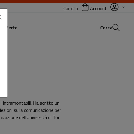
Carrello
Account
 offerte
Cerca
i Intramontabili. Ha scritto un
o lezioni sulla comunicazione per
icazione dell'Università di Tor