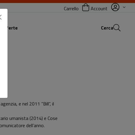
Carrello
Account
 offerte
Cerca
enzia, e nel 2011 “Bill”, il
itario umanista (2014) e Cose
Comunicatore dell’anno.