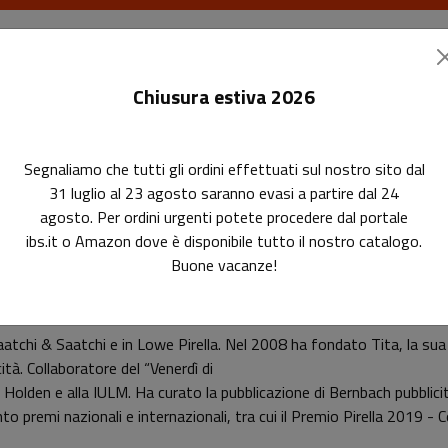
I libri
Le riviste
I corsi
Gli eventi
Le
Chiusura estiva 2026
Segnaliamo che tutti gli ordini effettuati sul nostro sito dal
31 luglio al 23 agosto saranno evasi a partire dal 24
agosto. Per ordini urgenti potete procedere dal portale
ibs.it o Amazon dove è disponibile tutto il nostro catalogo.
Buone vacanze!
Giuseppe Mazza
tchi & Saatchi e in Lowe Pirella. Nel 2008 ha fondato Tita, la sua ag
tà. Collaboratore del “Venerdì di
a Holden e alla IULM. Ha curato la pubblicazione di Bernbach pubblic
to premi nazionali e internazionali, tra cui il Premio Pirella 2019 - 