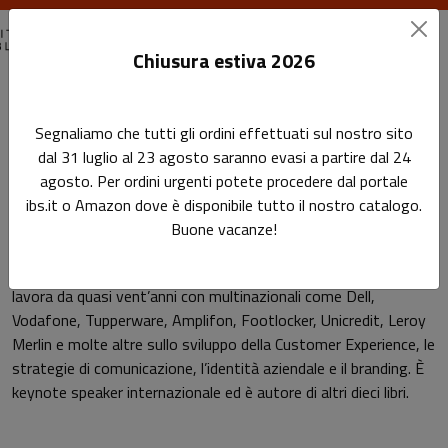
Chiusura estiva 2026
Home
Autori
Lorenzo Paoli
Segnaliamo che tutti gli ordini effettuati sul nostro sito
dal 31 luglio al 23 agosto saranno evasi a partire dal 24
Pagina di Lorenzo Paoli
agosto. Per ordini urgenti potete procedere dal portale
Lorenzo Paoli
ibs.it o Amazon dove è disponibile tutto il nostro catalogo.
Buone vacanze!
Lorenzo Paoli è esperto di linguaggio, Coach e Strategist e
lavora da quasi vent’anni con multinazionali come Dell,
Vodafone, Tupperware, Amplifon, Footlocker, Unicredit, Leroy
Merlin e molte altre sullo sviluppo della Customer Experience, le
strategie di comunicazione, l’identità aziendale e il branding. È
keynote speaker internazionale ed è autore di altri dieci libri.